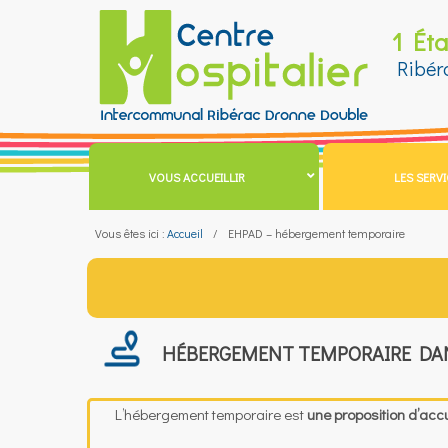
Aller
1 Ét
au
contenu
Ribér
VOUS ACCUEILLIR
LES SERV
Vous êtes ici :
Accueil
EHPAD – hébergement temporaire
HÉBERGEMENT TEMPORAIRE DA
L’hébergement temporaire est
une proposition d’accu