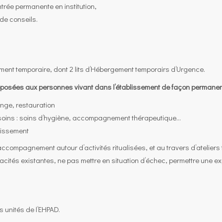
trée permanente en institution,
 de conseils.
ent temporaire, dont 2 lits d’Hébergement temporairs d’Urgence.
roposées aux personnes vivant dans l’établissement de façon permanen
linge, restauration
besoins : soins d’hygiène, accompagnement thérapeutique…
blissement
 accompagnement autour d’activités ritualisées, et au travers d’atelie
acités existantes, ne pas mettre en situation d’échec, permettre une 
 unités de l’EHPAD.