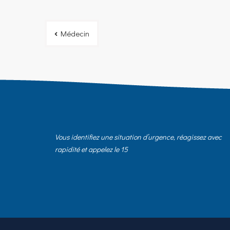
Navigation
Médecin
de
l’article
Vous identifiez une situation d’urgence, réagissez avec
rapidité et appelez le 15