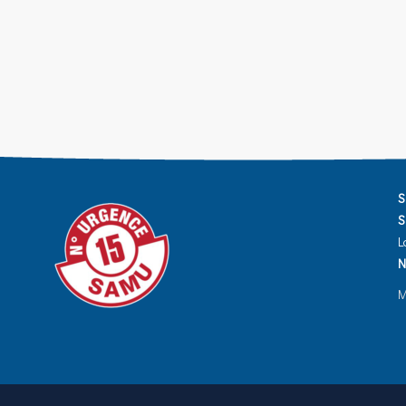
S
S
L
N
M